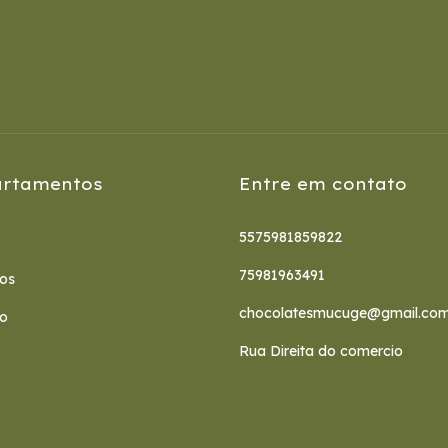
rtamentos
Entre em contato
5575981859822
75981963491
os
chocolatesmucuge@gmail.co
to
Rua Direita do comercio