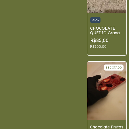
-
15
%
CHOCOLATE
QUEIJO Grana
padano e
R$85,00
goiabada
cascão
R$100,00
ESGOTADO
Chocolate Frutas