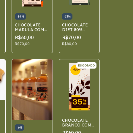
-
14
%
-
13
%
CHOCOLATE
CHOCOLATE
MARULA COM
DIET 80%
PIMENTA
CACAU
R$60,00
R$70,00
R$70,00
R$80,00
ESGOTADO
CHOCOLATE
BRANCO COM
-
6
%
MILHO VERDE
R$60,00