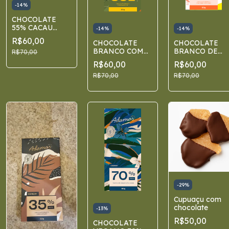
-
14
%
CHOCOLATE
55% CACAU
-
14
%
-
14
%
CAFÉ COM
R$60,00
CHOCOLATE
CHOCOLATE
LARANJA
BRANCO COM
BRANCO DE
R$70,00
MARACUJÁ
LIMÃO
R$60,00
R$60,00
SICILIANO
R$70,00
R$70,00
-
29
%
Cupuaçu com
chocolate
-
13
%
R$50,00
CHOCOLATE